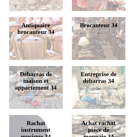
Antiquaire
Brocanteur 34
brocanteur 34
Débarras de
Entreprise de
maison et
débarras 34
appartement 34
Rachat
Achat rachat
instrument
pièce de
musique 34
monnaie 34