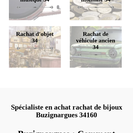
Rachat d'objet
Rachat de
34
véhicule ancien
34
Spécialiste en achat rachat de bijoux
Buzignargues 34160