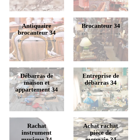
Antiquaire
Brocanteur 34
brocanteur 34
Débarras de
Entreprise de
maison et
débarras 34
appartement 34
Rachat
Achat rachat
instrument
pièce de
musique 34
monnaie 34