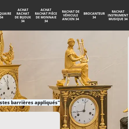
ACHAT
ACHAT
RACHAT DE
RACHAT
QUAIRE
RACHAT
RACHAT PIÈCE
BROCANTEUR
VÉHICULE
INSTRUMENT
34
DE BIJOUX
DE MONNAIE
34
ANCIEN 34
MUSIQUE 34
34
34
stes barrières appliqués"