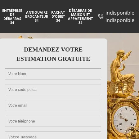
ENTREPRISE
DÉBARRAS DE
indisponible
ANTIQUAIRE
RACHAT
DE
MAISON ET
BROCANTEUR
D'OBJET
DÉBARRAS
APPARTEMENT
indisponible
34
34
34
34
DEMANDEZ VOTRE
ESTIMATION GRATUITE