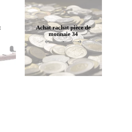
t
Achat rachat pièce de
monnaie 34