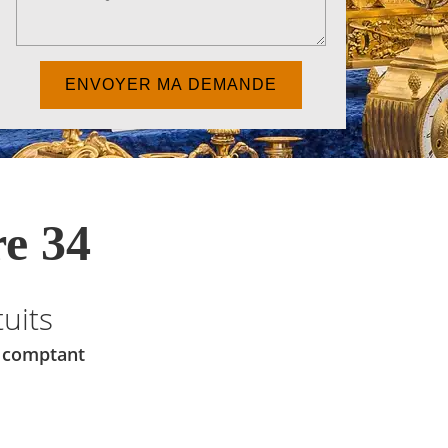
e 34
uits
u comptant