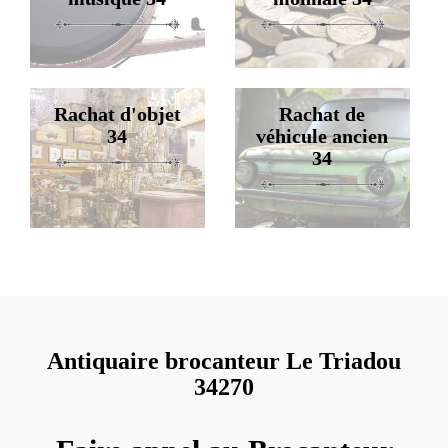
Rachat d'objet
Rachat de
34
véhicule ancien
34
Antiquaire brocanteur Le Triadou
34270