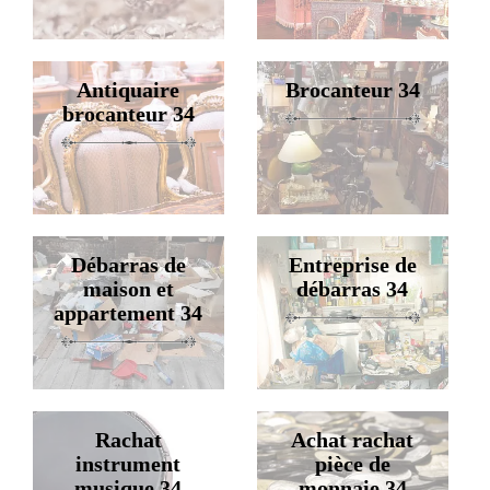
Antiquaire
Brocanteur 34
brocanteur 34
Débarras de
Entreprise de
maison et
débarras 34
appartement 34
Rachat
Achat rachat
instrument
pièce de
musique 34
monnaie 34