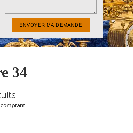
e 34
uits
u comptant