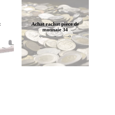
t
Achat rachat pièce de
monnaie 34