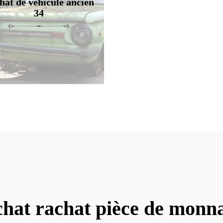
hat de véhicule ancien
34
chat rachat pièce de mon