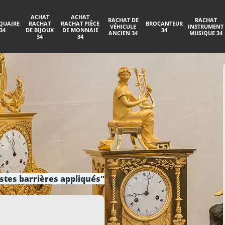
ACHAT
ACHAT
RACHAT DE
RACHAT
QUAIRE
RACHAT
RACHAT PIÈCE
BROCANTEUR
VÉHICULE
INSTRUMENT
34
DE BIJOUX
DE MONNAIE
34
ANCIEN 34
MUSIQUE 34
34
34
stes barrières appliqués"