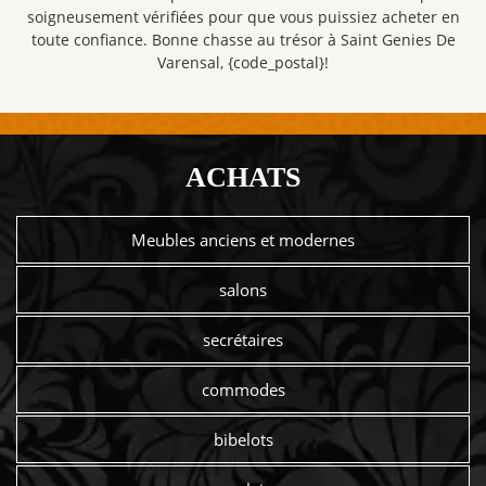
soigneusement vérifiées pour que vous puissiez acheter en
toute confiance. Bonne chasse au trésor à Saint Genies De
Varensal, {code_postal}!
ACHATS
Meubles anciens et modernes
salons
secrétaires
commodes
bibelots