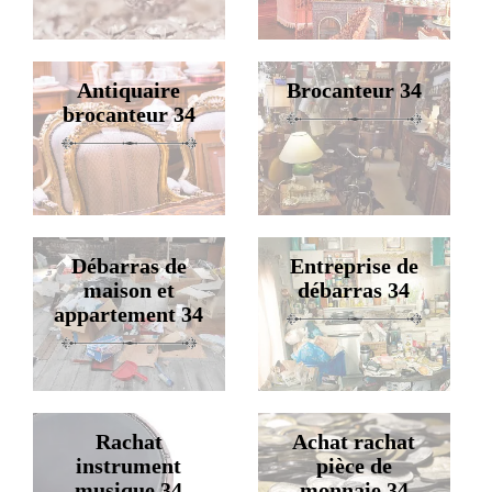
Antiquaire
Brocanteur 34
brocanteur 34
Débarras de
Entreprise de
maison et
débarras 34
appartement 34
Rachat
Achat rachat
instrument
pièce de
musique 34
monnaie 34