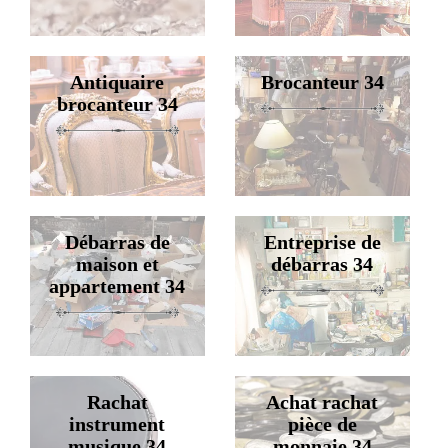
Antiquaire
Brocanteur 34
brocanteur 34
Débarras de
Entreprise de
maison et
débarras 34
appartement 34
Rachat
Achat rachat
instrument
pièce de
musique 34
monnaie 34