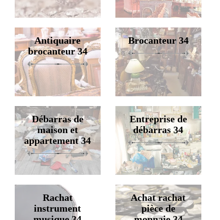
Antiquaire
Brocanteur 34
brocanteur 34
Débarras de
Entreprise de
maison et
débarras 34
appartement 34
Rachat
Achat rachat
instrument
pièce de
musique 34
monnaie 34