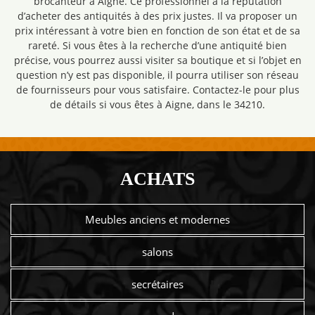
brocanteur à Aigne. Ce professionnel a la réputation
d’acheter des antiquités à des prix justes. Il va proposer un
prix intéressant à votre bien en fonction de son état et de sa
rareté. Si vous êtes à la recherche d’une antiquité bien
précise, vous pourrez aussi visiter sa boutique et si l’objet en
question n’y est pas disponible, il pourra utiliser son réseau
de fournisseurs pour vous satisfaire. Contactez-le pour plus
de détails si vous êtes à Aigne, dans le 34210.
ACHATS
Meubles anciens et modernes
salons
secrétaires