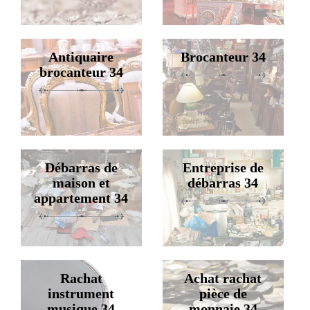
Antiquaire
Brocanteur 34
brocanteur 34
Débarras de
Entreprise de
maison et
débarras 34
appartement 34
Rachat
Achat rachat
instrument
pièce de
musique 34
monnaie 34