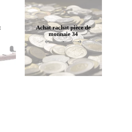
t
Achat rachat pièce de
monnaie 34