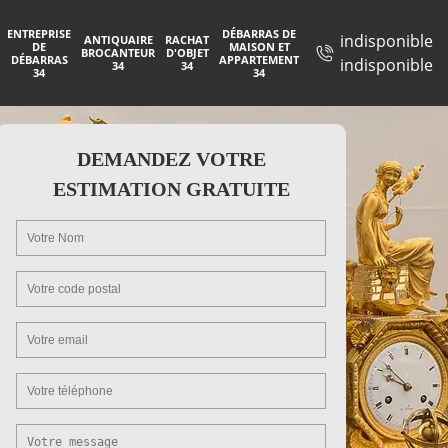
ENTREPRISE
DÉBARRAS DE
indisponible
ANTIQUAIRE
RACHAT
DE
MAISON ET
BROCANTEUR
D'OBJET
DÉBARRAS
APPARTEMENT
indisponible
34
34
34
34
DEMANDEZ VOTRE
ESTIMATION GRATUITE