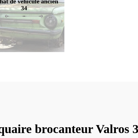
hat de véhicule ancien
34
quaire brocanteur Valros 