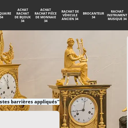
ACHAT
ACHAT
RACHAT DE
RACHAT
QUAIRE
RACHAT
RACHAT PIÈCE
BROCANTEUR
VÉHICULE
INSTRUMENT
34
DE BIJOUX
DE MONNAIE
34
ANCIEN 34
MUSIQUE 34
34
34
stes barrières appliqués"