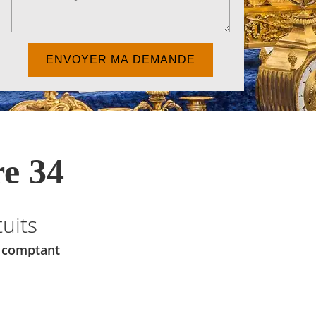
e 34
uits
u comptant