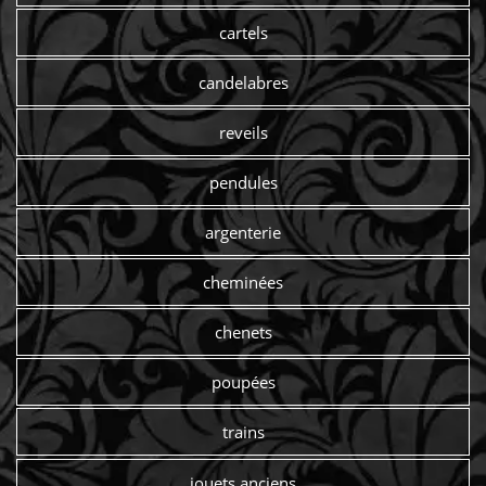
cartels
candelabres
reveils
pendules
argenterie
cheminées
chenets
poupées
trains
jouets anciens