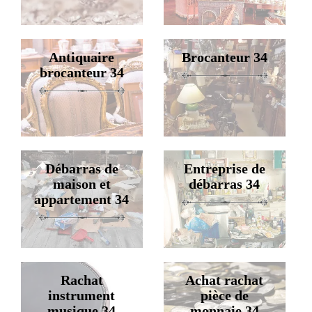
Antiquaire
Brocanteur 34
brocanteur 34
Débarras de
Entreprise de
maison et
débarras 34
appartement 34
Rachat
Achat rachat
instrument
pièce de
musique 34
monnaie 34