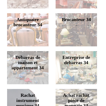
Antiquaire
Brocanteur 34
brocanteur 34
Débarras de
Entreprise de
maison et
débarras 34
appartement 34
Rachat
Achat rachat
instrument
pièce de
musique 34
monnaie 34