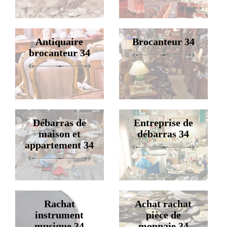
Antiquaire
Brocanteur 34
brocanteur 34
Débarras de
Entreprise de
maison et
débarras 34
appartement 34
Rachat
Achat rachat
instrument
pièce de
musique 34
monnaie 34