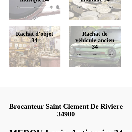
Rachat d'objet
Rachat de
34
véhicule ancien
34
Brocanteur Saint Clement De Riviere
34980