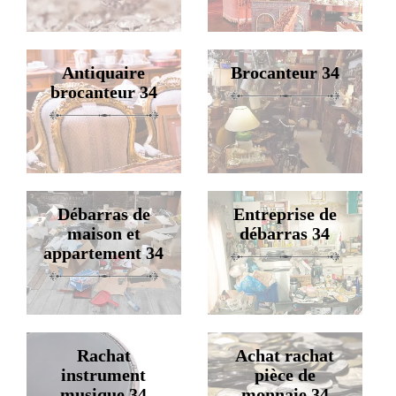
Antiquaire
Brocanteur 34
brocanteur 34
Débarras de
Entreprise de
maison et
débarras 34
appartement 34
Rachat
Achat rachat
instrument
pièce de
musique 34
monnaie 34