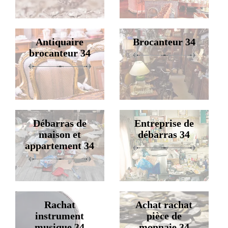
Antiquaire
Brocanteur 34
brocanteur 34
Débarras de
Entreprise de
maison et
débarras 34
appartement 34
Rachat
Achat rachat
instrument
pièce de
musique 34
monnaie 34