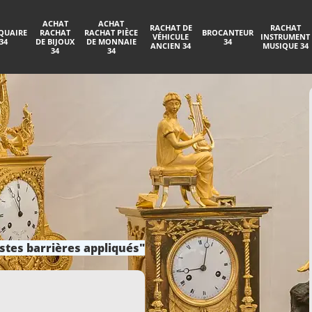
ACHAT
ACHAT
RACHAT DE
RACHAT
QUAIRE
RACHAT
RACHAT PIÈCE
BROCANTEUR
VÉHICULE
INSTRUMENT
34
DE BIJOUX
DE MONNAIE
34
ANCIEN 34
MUSIQUE 34
34
34
stes barrières appliqués"