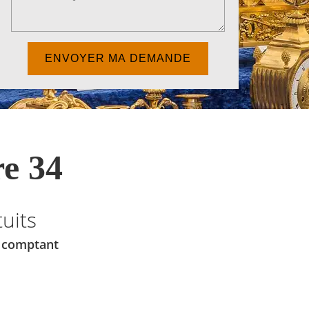
e 34
uits
u comptant