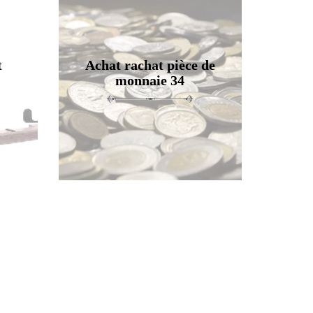
t
Achat rachat pièce de
monnaie 34