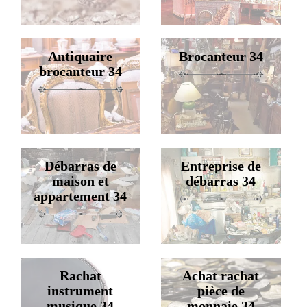
Antiquaire
Brocanteur 34
brocanteur 34
Débarras de
Entreprise de
maison et
débarras 34
appartement 34
Rachat
Achat rachat
instrument
pièce de
musique 34
monnaie 34