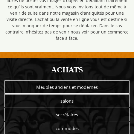
libres de poster vos images d’objets en détaillant clairement
ce qu’ils sont vraiment. Nous vous invitons tout de même à
venir de suite dans notre magasin d'antiquités pour une
visite directe. L’achat ou la vente en ligne vous est destiné si
vous manquez de temps pour se déplacer. Dans le cas
contraire, n’hésitez pas de venir nous voir pour un commerce
face à face.
ACHATS
Meubles anciens et modernes
salons
secrétaires
commodes