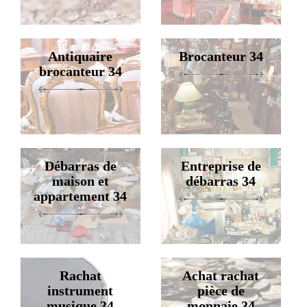
Antiquaire
Brocanteur 34
brocanteur 34
Débarras de
Entreprise de
maison et
débarras 34
appartement 34
Rachat
Achat rachat
instrument
pièce de
musique 34
monnaie 34