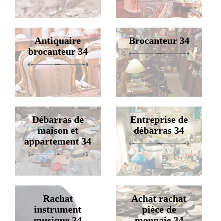
Antiquaire
Brocanteur 34
brocanteur 34
Débarras de
Entreprise de
maison et
débarras 34
appartement 34
Rachat
Achat rachat
instrument
pièce de
musique 34
monnaie 34