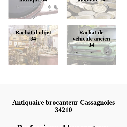
Rachat d'objet
Rachat de
34
véhicule ancien
34
Antiquaire brocanteur Cassagnoles
34210