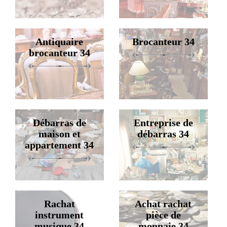
Antiquaire
Brocanteur 34
brocanteur 34
Débarras de
Entreprise de
maison et
débarras 34
appartement 34
Rachat
Achat rachat
instrument
pièce de
musique 34
monnaie 34