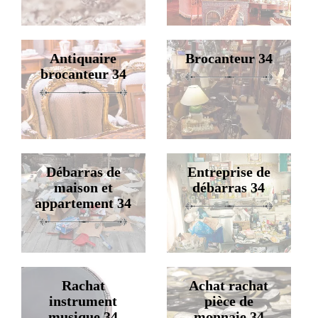
Antiquaire
Brocanteur 34
brocanteur 34
Débarras de
Entreprise de
maison et
débarras 34
appartement 34
Rachat
Achat rachat
instrument
pièce de
musique 34
monnaie 34