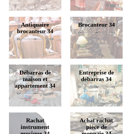
Antiquaire
Brocanteur 34
brocanteur 34
Débarras de
Entreprise de
maison et
débarras 34
appartement 34
Rachat
Achat rachat
instrument
pièce de
musique 34
monnaie 34