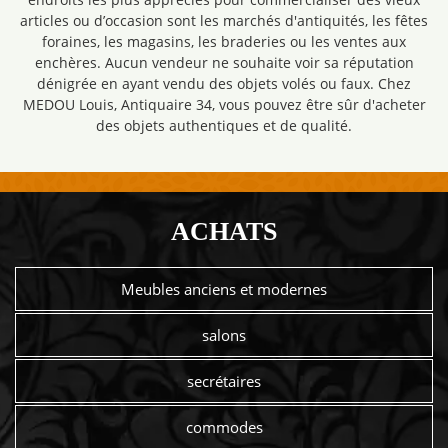
articles ou d’occasion sont les marchés d'antiquités, les fêtes
foraines, les magasins, les braderies ou les ventes aux
enchères. Aucun vendeur ne souhaite voir sa réputation
dénigrée en ayant vendu des objets volés ou faux. Chez
MEDOU Louis, Antiquaire 34, vous pouvez être sûr d'acheter
des objets authentiques et de qualité.
ACHATS
Meubles anciens et modernes
salons
secrétaires
commodes