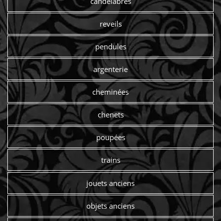
candelabres
reveils
pendules
argenterie
cheminées
chenets
poupées
trains
jouets anciens
objets anciens