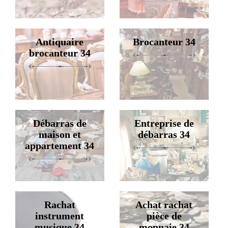
Antiquaire
Brocanteur 34
brocanteur 34
Débarras de
Entreprise de
maison et
débarras 34
appartement 34
Rachat
Achat rachat
instrument
pièce de
musique 34
monnaie 34