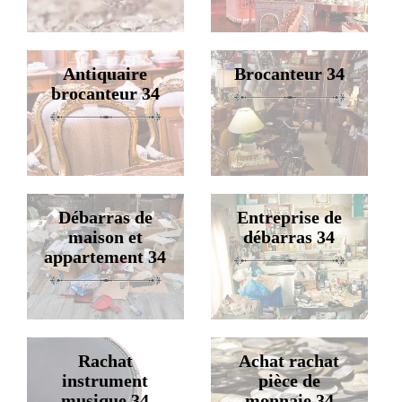
Antiquaire
Brocanteur 34
brocanteur 34
Débarras de
Entreprise de
maison et
débarras 34
appartement 34
Rachat
Achat rachat
instrument
pièce de
musique 34
monnaie 34