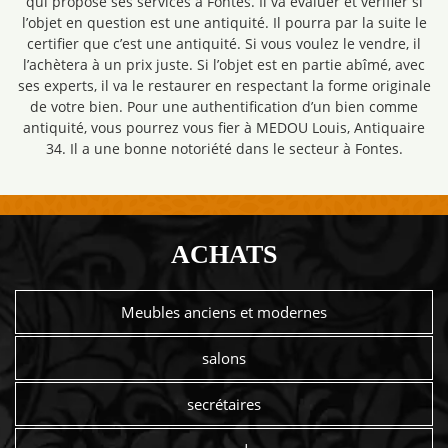
qui propose ses services à Fontes. Il va évaluer et vérifier si
l’objet en question est une antiquité. Il pourra par la suite le
certifier que c’est une antiquité. Si vous voulez le vendre, il
l’achètera à un prix juste. Si l’objet est en partie abîmé, avec
ses experts, il va le restaurer en respectant la forme originale
de votre bien. Pour une authentification d’un bien comme
antiquité, vous pourrez vous fier à MEDOU Louis, Antiquaire
34. Il a une bonne notoriété dans le secteur à Fontes.
ACHATS
Meubles anciens et modernes
salons
secrétaires