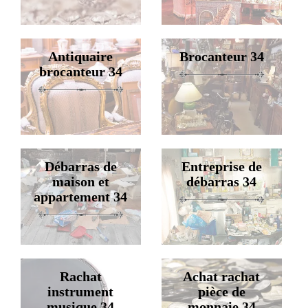
Antiquaire
Brocanteur 34
brocanteur 34
Débarras de
Entreprise de
maison et
débarras 34
appartement 34
Rachat
Achat rachat
instrument
pièce de
musique 34
monnaie 34