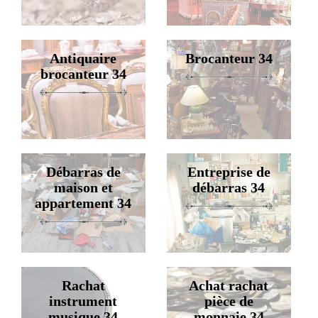
Antiquaire
Brocanteur 34
brocanteur 34
Débarras de
Entreprise de
maison et
débarras 34
appartement 34
Rachat
Achat rachat
instrument
pièce de
musique 34
monnaie 34