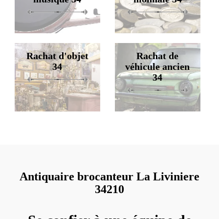
Rachat d'objet
Rachat de
34
véhicule ancien
34
Antiquaire brocanteur La Liviniere
34210