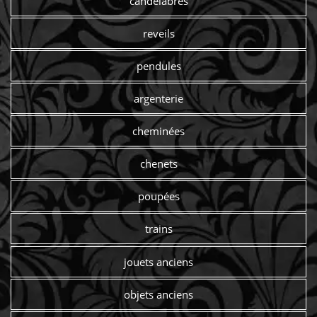
candelabres
reveils
pendules
argenterie
cheminées
chenets
poupées
trains
jouets anciens
objets anciens