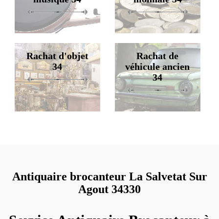
Rachat d'objet
Rachat de
34
véhicule ancien
34
Antiquaire brocanteur La Salvetat Sur
Agout 34330