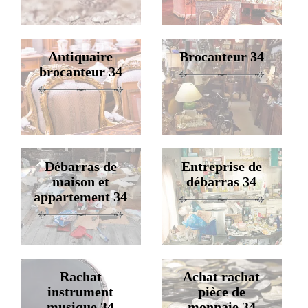
Antiquaire
Brocanteur 34
brocanteur 34
Débarras de
Entreprise de
maison et
débarras 34
appartement 34
Rachat
Achat rachat
instrument
pièce de
musique 34
monnaie 34