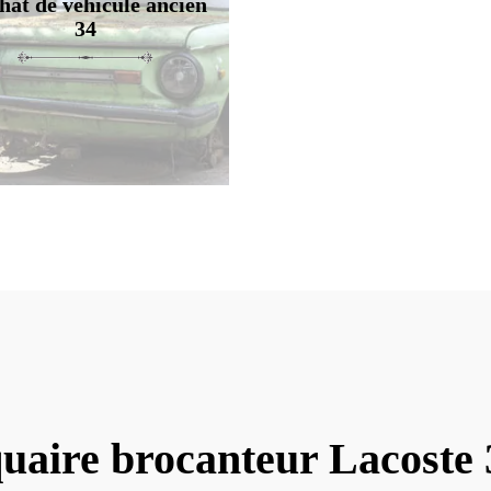
hat de véhicule ancien
34
uaire brocanteur Lacoste