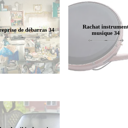
Rachat instrumen
reprise de débarras 34
musique 34