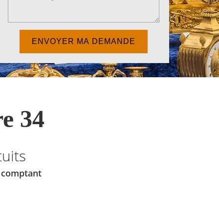
e 34
uits
u comptant