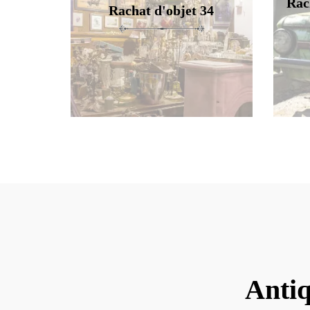
Rac
Rachat d'objet 34
Antiq