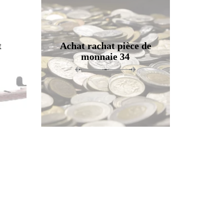
t
Achat rachat pièce de
monnaie 34