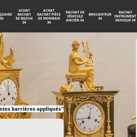
ACHAT
ACHAT
RACHAT DE
RACHAT
QUAIRE
RACHAT
RACHAT PIÈCE
BROCANTEUR
VÉHICULE
INSTRUMENT
34
DE BIJOUX
DE MONNAIE
34
ANCIEN 34
MUSIQUE 34
34
34
stes barrières appliqués"