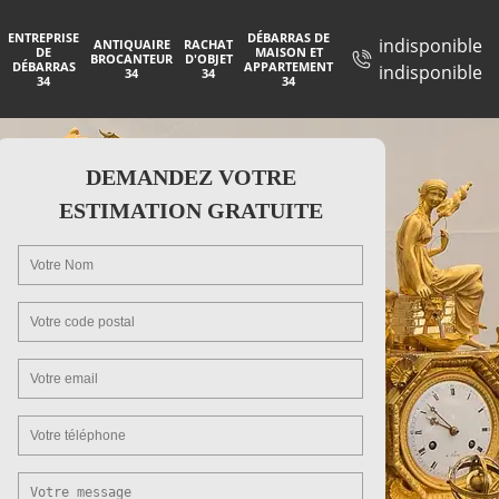
ENTREPRISE
DÉBARRAS DE
indisponible
ANTIQUAIRE
RACHAT
DE
MAISON ET
BROCANTEUR
D'OBJET
DÉBARRAS
APPARTEMENT
indisponible
34
34
34
34
DEMANDEZ VOTRE
ESTIMATION GRATUITE