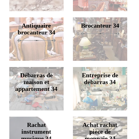
Antiquaire
Brocanteur 34
brocanteur 34
Débarras de
Entreprise de
maison et
débarras 34
appartement 34
Rachat
Achat rachat
instrument
pièce de
musique 34
monnaie 34