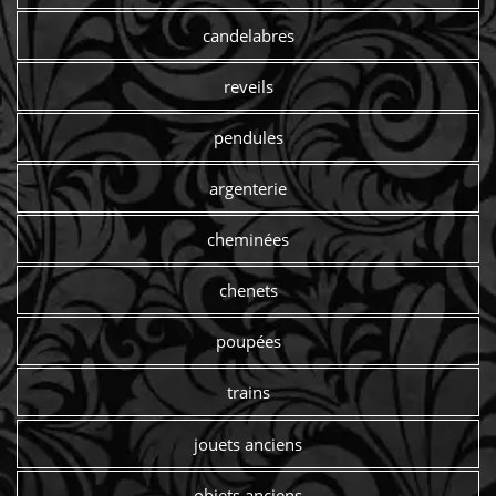
candelabres
reveils
pendules
argenterie
cheminées
chenets
poupées
trains
jouets anciens
objets anciens