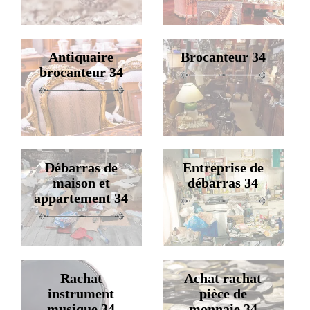
Antiquaire
Brocanteur 34
brocanteur 34
Débarras de
Entreprise de
maison et
débarras 34
appartement 34
Rachat
Achat rachat
instrument
pièce de
musique 34
monnaie 34