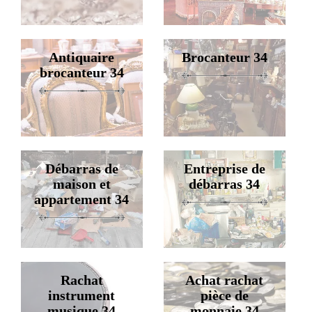
Antiquaire
Brocanteur 34
brocanteur 34
Débarras de
Entreprise de
maison et
débarras 34
appartement 34
Rachat
Achat rachat
instrument
pièce de
musique 34
monnaie 34