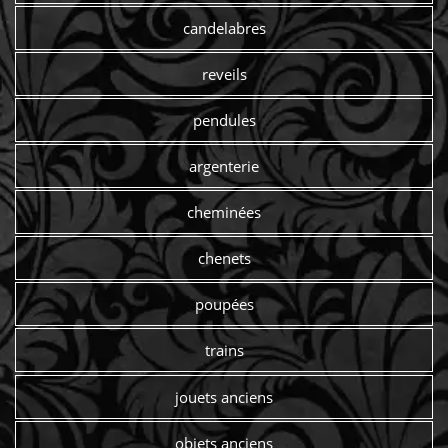
candelabres
reveils
pendules
argenterie
cheminées
chenets
poupées
trains
jouets anciens
objets anciens