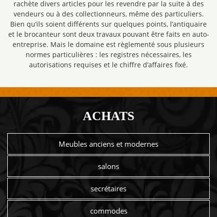
rachète divers articles pour les revendre par la suite à des
vendeurs ou à des collectionneurs, même des particuliers.
Bien qu’ils soient différents sur quelques points, l’antiquaire
et le brocanteur sont deux travaux pouvant être faits en auto-
entreprise. Mais le domaine est règlementé sous plusieurs
normes particulières : les registres nécessaires, les
autorisations requises et le chiffre d’affaires fixé.
ACHATS
Meubles anciens et modernes
salons
secrétaires
commodes