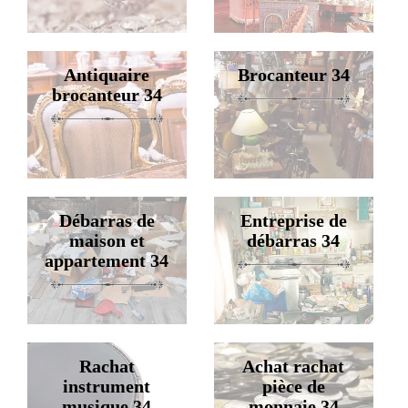
Antiquaire
Brocanteur 34
brocanteur 34
Débarras de
Entreprise de
maison et
débarras 34
appartement 34
Rachat
Achat rachat
instrument
pièce de
musique 34
monnaie 34