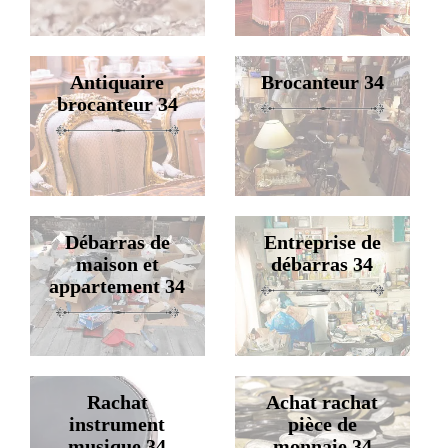
Antiquaire
Brocanteur 34
brocanteur 34
Débarras de
Entreprise de
maison et
débarras 34
appartement 34
Rachat
Achat rachat
instrument
pièce de
musique 34
monnaie 34