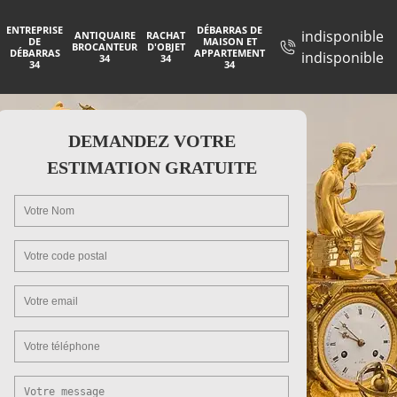
ENTREPRISE
DÉBARRAS DE
indisponible
ANTIQUAIRE
RACHAT
DE
MAISON ET
BROCANTEUR
D'OBJET
DÉBARRAS
APPARTEMENT
indisponible
34
34
34
34
DEMANDEZ VOTRE
ESTIMATION GRATUITE