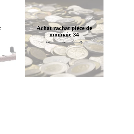
t
Achat rachat pièce de
monnaie 34