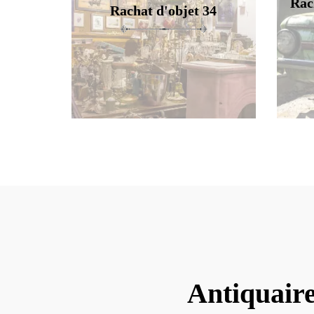
Rac
Rachat d'objet 34
Antiquair