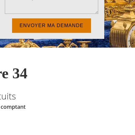
e 34
uits
u comptant