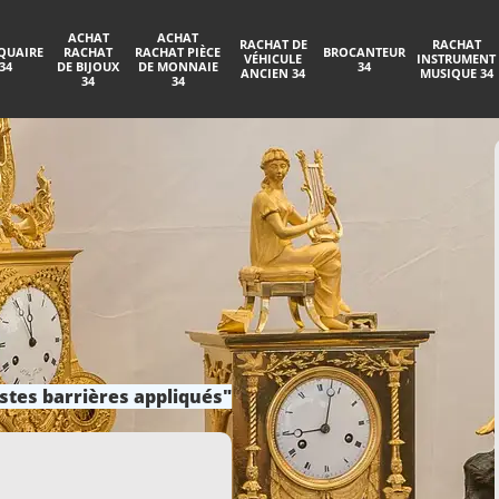
ACHAT
ACHAT
RACHAT DE
RACHAT
QUAIRE
RACHAT
RACHAT PIÈCE
BROCANTEUR
VÉHICULE
INSTRUMENT
34
DE BIJOUX
DE MONNAIE
34
ANCIEN 34
MUSIQUE 34
34
34
stes barrières appliqués"