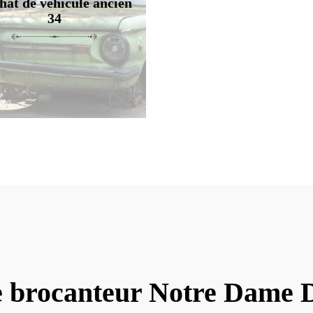
hat de véhicule ancien
34
e brocanteur Notre Dame 