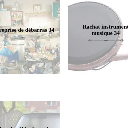
Rachat instrumen
reprise de débarras 34
musique 34