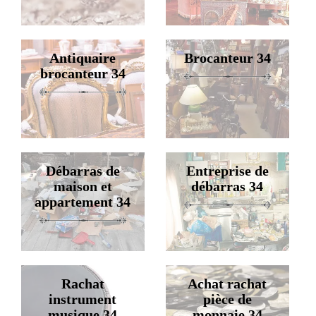
Antiquaire
Brocanteur 34
brocanteur 34
Débarras de
Entreprise de
maison et
débarras 34
appartement 34
Rachat
Achat rachat
instrument
pièce de
musique 34
monnaie 34