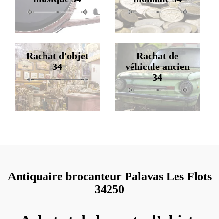
Rachat d'objet
Rachat de
34
véhicule ancien
34
Antiquaire brocanteur Palavas Les Flots
34250