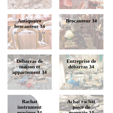
Antiquaire
Brocanteur 34
brocanteur 34
Débarras de
Entreprise de
maison et
débarras 34
appartement 34
Rachat
Achat rachat
instrument
pièce de
musique 34
monnaie 34