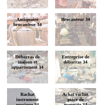
Antiquaire
Brocanteur 34
brocanteur 34
Débarras de
Entreprise de
maison et
débarras 34
appartement 34
Rachat
Achat rachat
instrument
pièce de
musique 34
monnaie 34