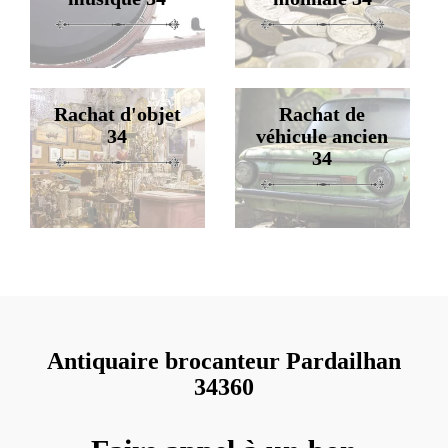
Rachat d'objet
Rachat de
34
véhicule ancien
34
Antiquaire brocanteur Pardailhan
34360