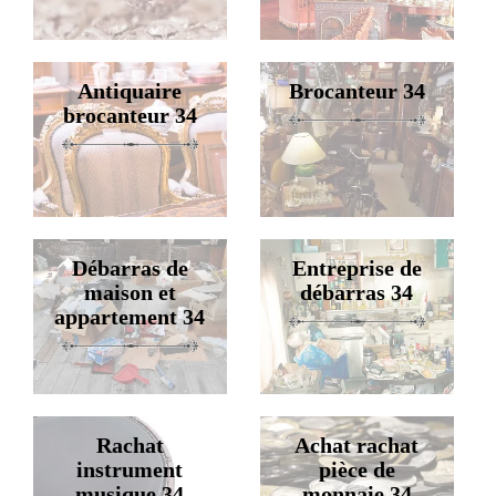
Antiquaire
Brocanteur 34
brocanteur 34
Débarras de
Entreprise de
maison et
débarras 34
appartement 34
Rachat
Achat rachat
instrument
pièce de
musique 34
monnaie 34