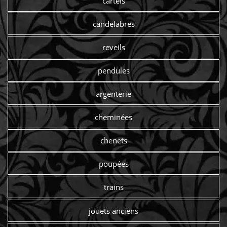
cartels
candelabres
reveils
pendules
argenterie
cheminées
chenets
poupées
trains
jouets anciens