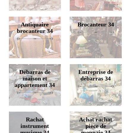
Antiquaire
Brocanteur 34
brocanteur 34
Débarras de
Entreprise de
maison et
débarras 34
appartement 34
Rachat
Achat rachat
instrument
pièce de
musique 34
monnaie 34