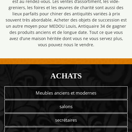
est au rendez-vous. Les ventes d’assortiment, les vide-
greniers, les foires et les œuvres de charité sont aussi des
lieux parfaits pour chiner des antiquités variées à prix
souvent très abordable. Acheter des objets de succession est
un autre moyen pour MEDOU Louis, Antiquaire 34 de gagner
des produits anciens et de longue date. Tout ce que vous
avez d’une maison héritée dont vous ne vous servez plus,
vous pouvez nous le vendre.
ACHATS
Meubles anciens et modernes
salons
secrétaires