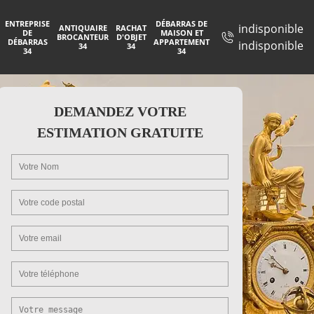
ENTREPRISE
DÉBARRAS DE
indisponible
ANTIQUAIRE
RACHAT
DE
MAISON ET
BROCANTEUR
D'OBJET
DÉBARRAS
APPARTEMENT
indisponible
34
34
34
34
DEMANDEZ VOTRE
ESTIMATION GRATUITE