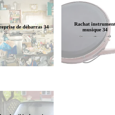
Rachat instrumen
reprise de débarras 34
musique 34