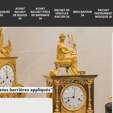
ACHAT
ACHAT
RACHAT DE
RACHAT
QUAIRE
RACHAT
RACHAT PIÈCE
BROCANTEUR
VÉHICULE
INSTRUMENT
34
DE BIJOUX
DE MONNAIE
34
ANCIEN 34
MUSIQUE 34
34
34
stes barrières appliqués"