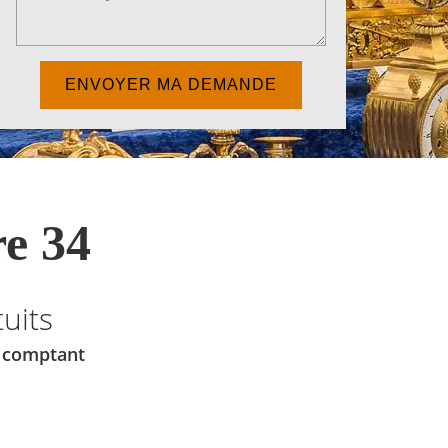
e 34
uits
u comptant