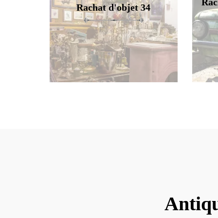
Rac
Rachat d'objet 34
Antiq