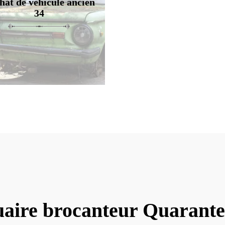
hat de véhicule ancien
34
uaire brocanteur Quarante