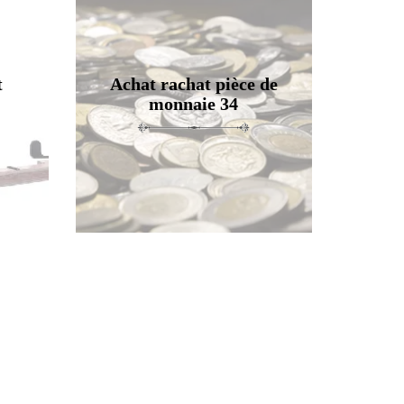
t
Achat rachat pièce de
monnaie 34