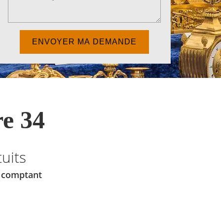
e 34
uits
u comptant