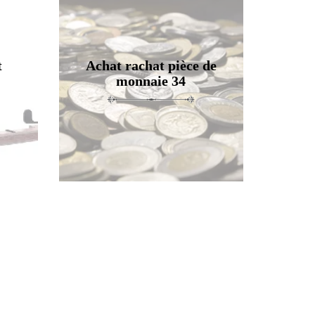
t
Achat rachat pièce de
monnaie 34