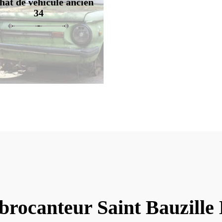
hat de véhicule ancien
34
brocanteur Saint Bauzille