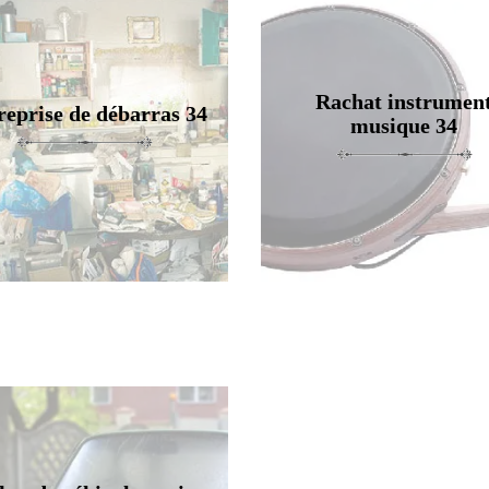
Rachat instrumen
reprise de débarras 34
musique 34