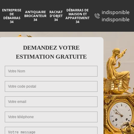
ENTREPRISE
DÉBARRAS DE
indisponible
ANTIQUAIRE
RACHAT
DE
MAISON ET
BROCANTEUR
D'OBJET
DÉBARRAS
APPARTEMENT
indisponible
34
34
34
34
DEMANDEZ VOTRE
ESTIMATION GRATUITE