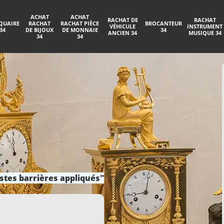
ACHAT
ACHAT
RACHAT DE
RACHAT
QUAIRE
RACHAT
RACHAT PIÈCE
BROCANTEUR
VÉHICULE
INSTRUMENT
34
DE BIJOUX
DE MONNAIE
34
ANCIEN 34
MUSIQUE 34
34
34
stes barrières appliqués"