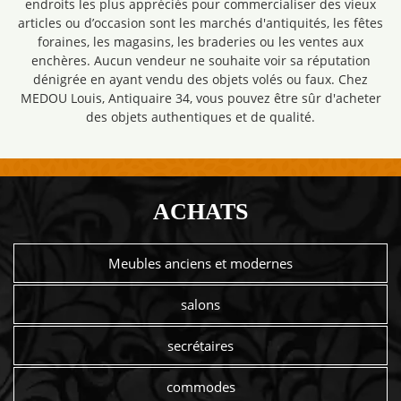
endroits les plus appréciés pour commercialiser des vieux
articles ou d’occasion sont les marchés d'antiquités, les fêtes
foraines, les magasins, les braderies ou les ventes aux
enchères. Aucun vendeur ne souhaite voir sa réputation
dénigrée en ayant vendu des objets volés ou faux. Chez
MEDOU Louis, Antiquaire 34, vous pouvez être sûr d'acheter
des objets authentiques et de qualité.
ACHATS
Meubles anciens et modernes
salons
secrétaires
commodes