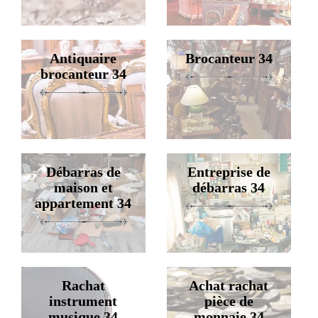
Antiquaire
Brocanteur 34
brocanteur 34
Débarras de
Entreprise de
maison et
débarras 34
appartement 34
Rachat
Achat rachat
instrument
pièce de
musique 34
monnaie 34