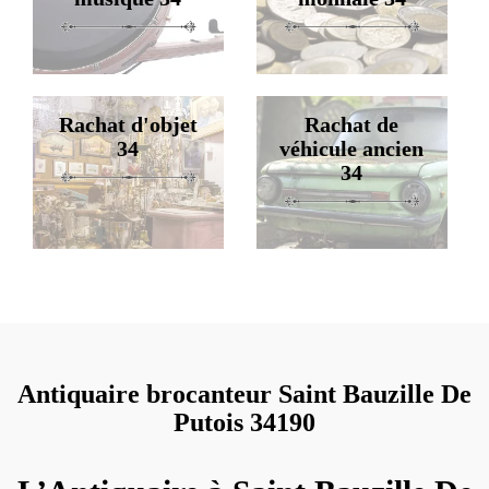
Rachat d'objet
Rachat de
34
véhicule ancien
34
Antiquaire brocanteur Saint Bauzille De
Putois 34190