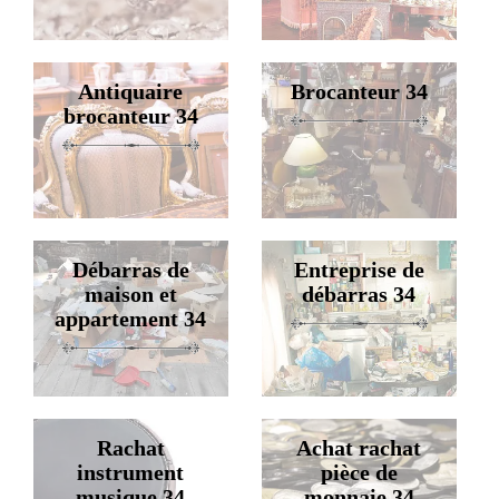
Antiquaire
Brocanteur 34
brocanteur 34
Débarras de
Entreprise de
maison et
débarras 34
appartement 34
Rachat
Achat rachat
instrument
pièce de
musique 34
monnaie 34