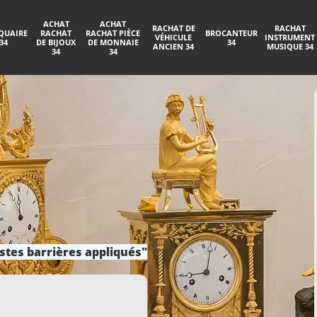
ACHAT
ACHAT
RACHAT DE
RACHAT
QUAIRE
RACHAT
RACHAT PIÈCE
BROCANTEUR
VÉHICULE
INSTRUMENT
34
DE BIJOUX
DE MONNAIE
34
ANCIEN 34
MUSIQUE 34
34
34
stes barrières appliqués"