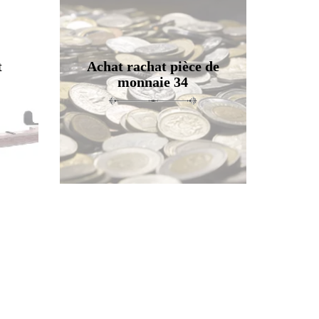
t
Achat rachat pièce de
monnaie 34