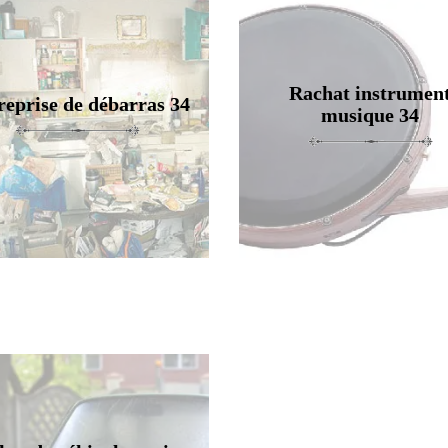
Rachat instrumen
reprise de débarras 34
musique 34