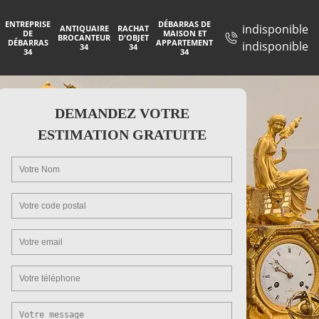
ENTREPRISE
DÉBARRAS DE
indisponible
ANTIQUAIRE
RACHAT
DE
MAISON ET
BROCANTEUR
D'OBJET
DÉBARRAS
APPARTEMENT
indisponible
34
34
34
34
DEMANDEZ VOTRE
ESTIMATION GRATUITE