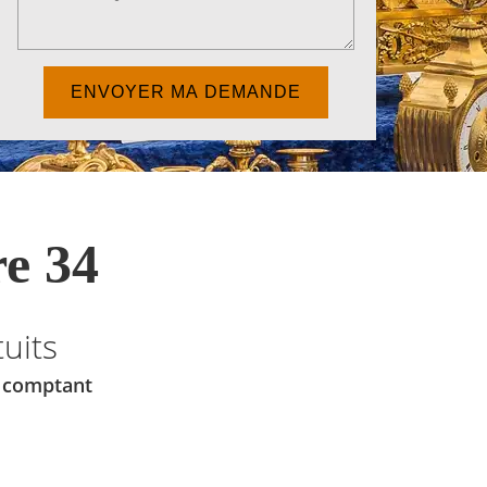
e 34
uits
u comptant