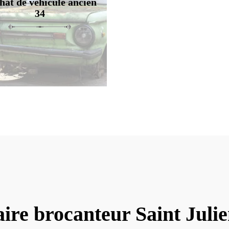
hat de véhicule ancien
34
ire brocanteur Saint Juli