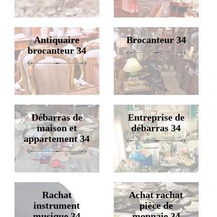
Antiquaire
Brocanteur 34
brocanteur 34
Débarras de
Entreprise de
maison et
débarras 34
appartement 34
Rachat
Achat rachat
instrument
pièce de
musique 34
monnaie 34