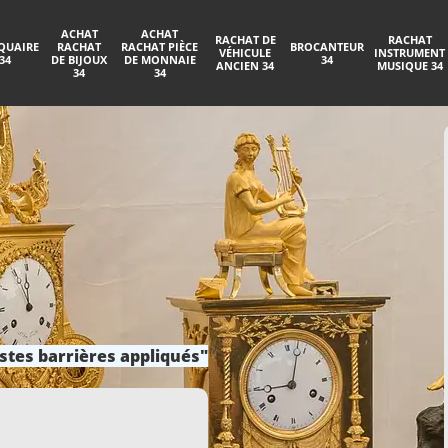
ACHAT
ACHAT
RACHAT DE
RACHAT
QUAIRE
RACHAT
RACHAT PIÈCE
BROCANTEUR
VÉHICULE
INSTRUMENT
34
DE BIJOUX
DE MONNAIE
34
ANCIEN 34
MUSIQUE 34
34
34
stes barrières appliqués"