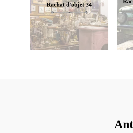
Rac
Rachat d'objet 34
Ant