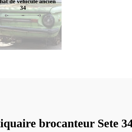
hat de véhicule ancien
34
iquaire brocanteur Sete 3