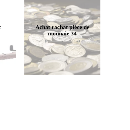
t
Achat rachat pièce de
monnaie 34