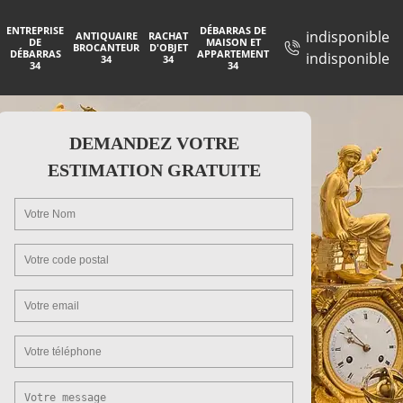
ENTREPRISE
DÉBARRAS DE
indisponible
ANTIQUAIRE
RACHAT
DE
MAISON ET
BROCANTEUR
D'OBJET
DÉBARRAS
APPARTEMENT
indisponible
34
34
34
34
DEMANDEZ VOTRE
ESTIMATION GRATUITE