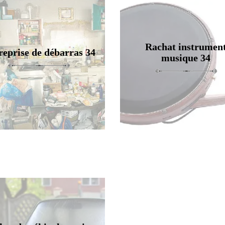
Rachat instrumen
reprise de débarras 34
musique 34