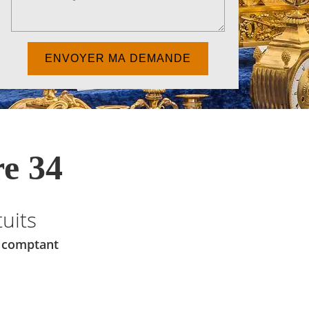
e 34
uits
u comptant