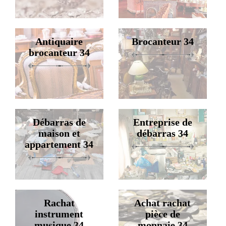
Antiquaire
Brocanteur 34
brocanteur 34
Débarras de
Entreprise de
maison et
débarras 34
appartement 34
Rachat
Achat rachat
instrument
pièce de
musique 34
monnaie 34