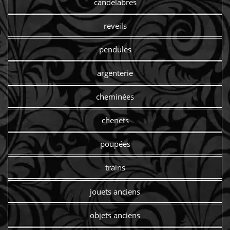
candelabres
reveils
pendules
argenterie
cheminées
chenets
poupées
trains
jouets anciens
objets anciens