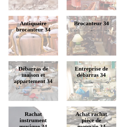
Antiquaire
Brocanteur 34
brocanteur 34
Débarras de
Entreprise de
maison et
débarras 34
appartement 34
Rachat
Achat rachat
instrument
pièce de
musique 34
monnaie 34