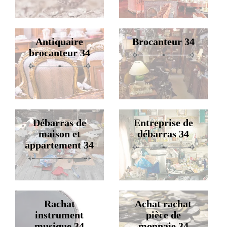
Antiquaire
Brocanteur 34
brocanteur 34
Débarras de
Entreprise de
maison et
débarras 34
appartement 34
Rachat
Achat rachat
instrument
pièce de
musique 34
monnaie 34