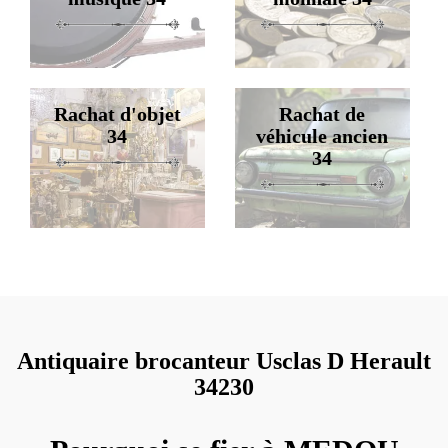
Rachat d'objet
Rachat de
34
véhicule ancien
34
Antiquaire brocanteur Usclas D Herault
34230