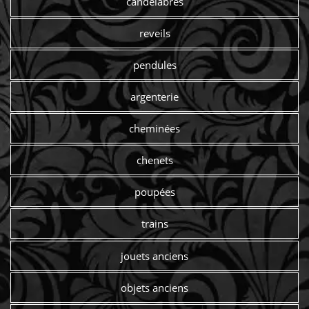
candelabres
reveils
pendules
argenterie
cheminées
chenets
poupées
trains
jouets anciens
objets anciens