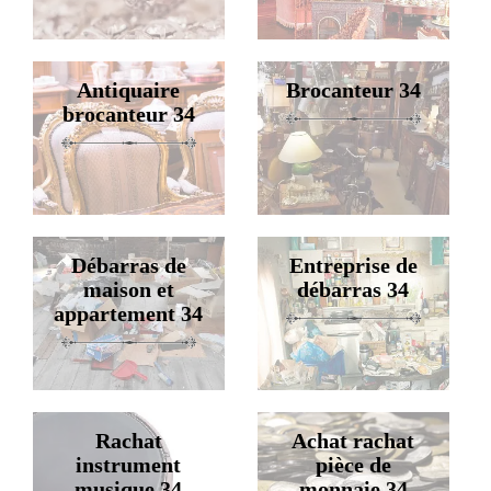
Antiquaire
Brocanteur 34
brocanteur 34
Débarras de
Entreprise de
maison et
débarras 34
appartement 34
Rachat
Achat rachat
instrument
pièce de
musique 34
monnaie 34